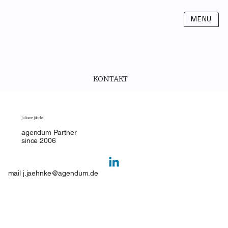
MENU
KONTAKT
Juliane Jähnke
agendum Partner
since 2006
mail
j.jaehnke@agendum.de