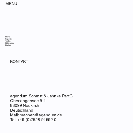
MENU
Home
Expertise
Toolbox
Referenzen
Kontakt
KONTAKT
agendum Schmitt & Jähnke PartG
Oberlangensee 5-1
88099 Neukirch
Deutschland
Mail:
machen@agendum.de
Tel: +49 (0)7528 91592.0